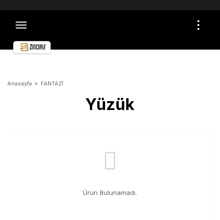
TÜM ALIŞVERİŞLERDE ÜCRETSİZ VE SİGORTALI
KARGO İMKANI
ÖMÜR BOYU GARANTİ
ÜCRETSİZ İADE VE DEĞİŞİM
GÜVENLİ ALIŞVERİŞ
TOPTAN ALIŞVERİŞLER İÇİN İLETİŞİME GEÇİN
Anasayfa
FANTAZİ
Yüzük
Ürün Bulunamadı.