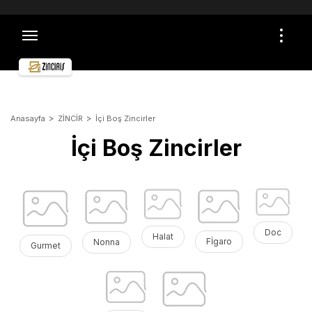
TÜM ALIŞVERİŞLERDE ÜCRETSİZ VE SİGORTALI
KARGO İMKANI
ÖMÜR BOYU GARANTİ
ÜCRETSİZ İADE VE DEĞİŞİM
GÜVENLİ ALIŞVERİŞ
TOPTAN ALIŞVERİŞLER İÇİN İLETİŞİME GEÇİN
Anasayfa
ZİNCİR
İçi Boş Zincirler
İçi Boş Zincirler
Doc
Halat
Fİgaro
Nonna
Gurmet