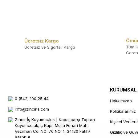
Ömür
Ücretsiz Kargo
Tüm Ü
Ücretsiz ve Sigortalı Kargo
Garant
KURUMSAL
0 (542) 100 25 44
Hakkımızda
info@zinciris.com
Politikalarımız
Zincir İş Kuyumculuk | Kapalıçarşı Toptan
Kişisel Veriler
Kuyumculuk,İç Kapı, Molla Fenari Mah,
Vezirhan Cd. NO: 76 NO: 1, 34120 Fatih/
Gizlilik ve Güv
İstanbul