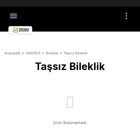
TÜM ALIŞVERİŞLERDE ÜCRETSİZ VE SİGORTALI
KARGO İMKANI
ÖMÜR BOYU GARANTİ
ÜCRETSİZ İADE VE DEĞİŞİM
GÜVENLİ ALIŞVERİŞ
TOPTAN ALIŞVERİŞLER İÇİN İLETİŞİME GEÇİN
Anasayfa
FANTAZİ
Bileklik
Taşsız Bileklik
Taşsız Bileklik
Ürün Bulunamadı.