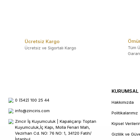
Ömür
Ücretsiz Kargo
Tüm Ü
Ücretsiz ve Sigortalı Kargo
Garant
KURUMSAL
0 (542) 100 25 44
Hakkımızda
info@zinciris.com
Politikalarımız
Zincir İş Kuyumculuk | Kapalıçarşı Toptan
Kişisel Veriler
Kuyumculuk,İç Kapı, Molla Fenari Mah,
Vezirhan Cd. NO: 76 NO: 1, 34120 Fatih/
Gizlilik ve Güv
İstanbul