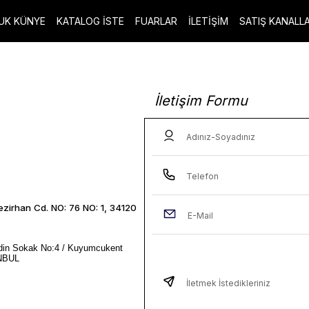
UK KÜNYE
KATALOG İSTE
FUARLAR
İLETİŞİM
SATIŞ KANALLA
Adınız-Soyadınız
Telefon
ezirhan Cd. NO: 76 NO: 1, 34120
E-Mail
din Sokak No:4 / Kuyumcukent
ANBUL
İletmek İstedikleriniz