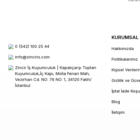
KURUMSAL
0 (542) 100 25 44
Hakkımızda
info@zinciris.com
Politikalarımız
Zincir İş Kuyumculuk | Kapalıçarşı Toptan
Kişisel Veriler
Kuyumculuk,İç Kapı, Molla Fenari Mah,
Vezirhan Cd. NO: 76 NO: 1, 34120 Fatih/
Gizlilik ve Güv
İstanbul
İptal İade Koşul
Blog
İletişim