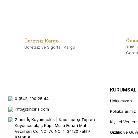
Ömür
Ücretsiz Kargo
Tüm Ü
Ücretsiz ve Sigortalı Kargo
Garant
KURUMSAL
0 (542) 100 25 44
Hakkımızda
info@zinciris.com
Politikalarımız
Zincir İş Kuyumculuk | Kapalıçarşı Toptan
Kişisel Veriler
Kuyumculuk,İç Kapı, Molla Fenari Mah,
Vezirhan Cd. NO: 76 NO: 1, 34120 Fatih/
Gizlilik ve Güv
İstanbul