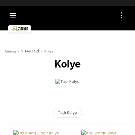
TÜM ALIŞVERİŞLERDE ÜCRETSİZ VE SİGORTALI
KARGO İMKANI
ÖMÜR BOYU GARANTİ
ÜCRETSİZ İADE VE DEĞİŞİM
GÜVENLİ ALIŞVERİŞ
TOPTAN ALIŞVERİŞLER İÇİN İLETİŞİME GEÇİN
Anasayfa
FANTAZİ
Kolye
Kolye
Taşlı Kolye