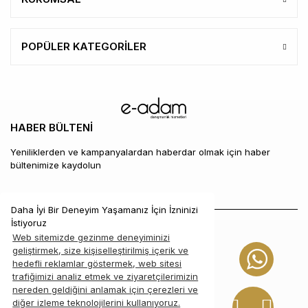
POPÜLER KATEGORİLER
HABER BÜLTENİ
Yeniliklerden ve kampanyalardan haberdar olmak için haber
bültenimize kaydolun
Daha İyi Bir Deneyim Yaşamanız İçin İzninizi
İstiyoruz
Web sitemizde gezinme deneyiminizi
geliştirmek, size kişiselleştirilmiş içerik ve
WhatsA
hedefli reklamlar göstermek, web sitesi
trafiğimizi analiz etmek ve ziyaretçilerimizin
nereden geldiğini anlamak için çerezleri ve
diğer izleme teknolojilerini kullanıyoruz.