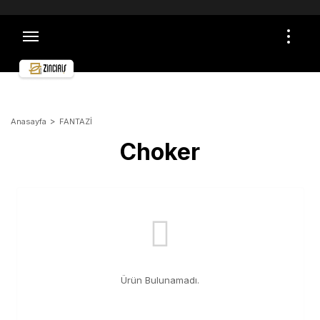
TÜM ALIŞVERİŞLERDE ÜCRETSİZ VE SİGORTALI
KARGO İMKANI
ÖMÜR BOYU GARANTİ
ÜCRETSİZ İADE VE DEĞİŞİM
GÜVENLİ ALIŞVERİŞ
TOPTAN ALIŞVERİŞLER İÇİN İLETİŞİME GEÇİN
Anasayfa
FANTAZİ
Choker
Ürün Bulunamadı.