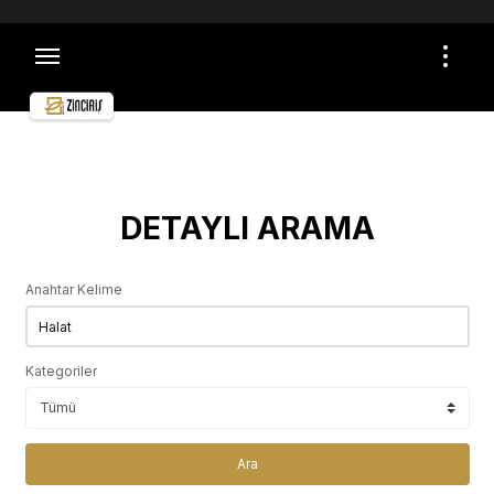
TÜM ALIŞVERİŞLERDE ÜCRETSİZ VE SİGORTALI
KARGO İMKANI
ÖMÜR BOYU GARANTİ
ÜCRETSİZ İADE VE DEĞİŞİM
GÜVENLİ ALIŞVERİŞ
TOPTAN ALIŞVERİŞLER İÇİN İLETİŞİME GEÇİN
DETAYLI ARAMA
Anahtar Kelime
Kategoriler
Ara