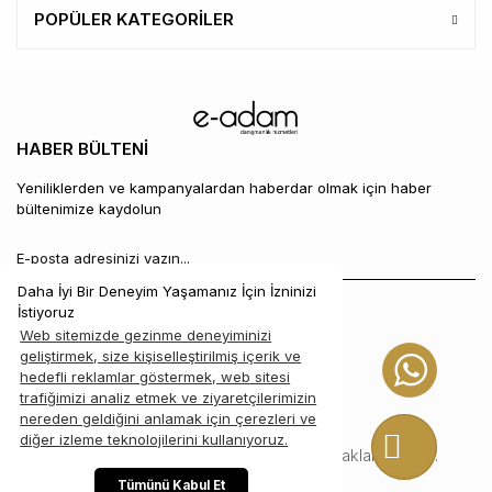
POPÜLER KATEGORİLER
HABER BÜLTENİ
Yeniliklerden ve kampanyalardan haberdar olmak için haber
bültenimize kaydolun
Daha İyi Bir Deneyim Yaşamanız İçin İzninizi
İstiyoruz
Web sitemizde gezinme deneyiminizi
geliştirmek, size kişiselleştirilmiş içerik ve
WhatsA
hedefli reklamlar göstermek, web sitesi
trafiğimizi analiz etmek ve ziyaretçilerimizin
nereden geldiğini anlamak için çerezleri ve
diğer izleme teknolojilerini kullanıyoruz.
© 2021 ZİNCİRİŞKUYUMCULUK. Tüm hakları saklıdır.
Tümünü Kabul Et